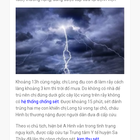
Khoảng 13h cùng ngày, chị Long địu con đi làm rẫy cách
làng khoảng 3 km thì trời đổ mưa. Do không có nhà để
trú nên chị đứng dưới gốc cây lộc vừng trên rẫy không
có
hệ thống chống sét
. Được khoảng 15 phút, sét đánh
trúng hai mẹ con khiến chị Long tử vong tại chỗ, cháu
Hinh bị thương nặng được người dân đưa đi cấp cứu.
Theo vị chủ tịch, hiện bé A Hinh vẫn trong tình trạng
nguy kịch, được cấp cứu tại Trung tâm Y tế huyện Sa
Thầy đã lắp thi công chống sét,
kim thu sét
.