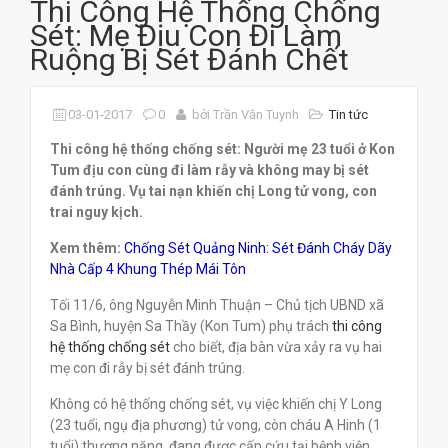
Thi Công Hệ Thống Chống
Sét: Mẹ Địu Con Đi Làm
Ruộng Bị Sét Đánh Chết
03-01-2017
0
bởi Trần Văn Tuynh
Tin tức
Thi công hệ thống chống sét: Người mẹ 23 tuổi ở Kon
Tum địu con cùng đi làm rẫy và không may bị sét
đánh trúng. Vụ tai nạn khiến chị Long tử vong, con
trai nguy kịch.
Xem thêm:
Chống Sét Quảng Ninh: Sét Đánh Cháy Dãy
Nhà Cấp 4 Khung Thép Mái Tôn
Tối 11/6, ông Nguyễn Minh Thuận – Chủ tịch UBND xã
Sa Bình, huyện Sa Thầy (Kon Tum) phụ trách
thi công
hệ thống chống sét
cho biết, địa bàn vừa xảy ra vụ hai
mẹ con đi rẫy bị sét đánh trúng.
Không có hệ thống chống sét, vụ việc khiến chị Y Long
(23 tuổi, ngụ địa phương) tử vong, còn cháu A Hinh (1
tuổi) thương nặng, đang được cấp cứu tại bệnh viện.