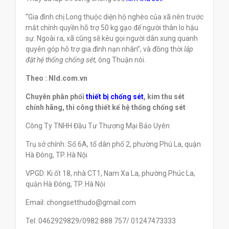
“Gia đình chị Long thuộc diện hộ nghèo của xã nên trước
mắt chính quyền hỗ trợ 50 kg gạo để người thân lo hậu
sự. Ngoài ra, xã cũng sẽ kêu gọi người dân xung quanh
quyên góp hỗ trợ gia đình nạn nhân”, và đồng thời
lắp
đặt hệ thống chống sét
, ông Thuận nói.
Theo : Nld.com.vn
Chuyên phân phối
thiết bị chống sét
, kim thu sét
chính hãng, thi công thiết kế hệ thống chống sét
Công Ty TNHH Đầu Tư Thương Mại Bảo Uyên
Trụ sở chính: Số 6A, tổ dân phố 2, phường Phú La, quận
Hà Đông, TP. Hà Nội
VPGD: Ki ốt 18, nhà CT1, Nam Xa La, phường Phúc La,
quận Hà Đông, TP. Hà Nội
Email: chongsetthudo@gmail.com
Tel: 0462929829/0982 888 757/ 01247473333