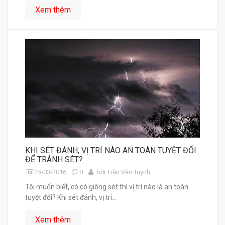
Xem thêm
KHI SÉT ĐÁNH, VỊ TRÍ NÀO AN TOÀN TUYỆT ĐỐI
ĐỂ TRÁNH SÉT?
25-03-2016
0
bởi Trần Văn Tuynh
Tôi muốn biết, có có giông sét thì vị trí nào là an toàn
tuyệt đối? Khi sét đánh, vị trí...
Xem thêm