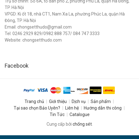
Trụ sở chính: Số 6A, tổ dân phố 2, phường Phú La, quận Hà Đông,
TP. Hà Nội
VPGD: Ki ốt 18, nhà CT1, Nam Xa La, phường Phúc La, quận Hà
Đông, TP. Hà Nội
Email: chongsetthudo@gmail.com
Tel: 0246 2929 829/0982 888 757/ 084 747 3333
Website: chongsetthudo.com
Facebook
Trang chủ
Giới thiệu
Dịch vụ
Sản phẩm
Tại sao chọn Bảo Uyên?
Liên hệ
Hướng dẫn thi công
Tin Tức
Catalogue
Cung cấp bởi
chống sét
.